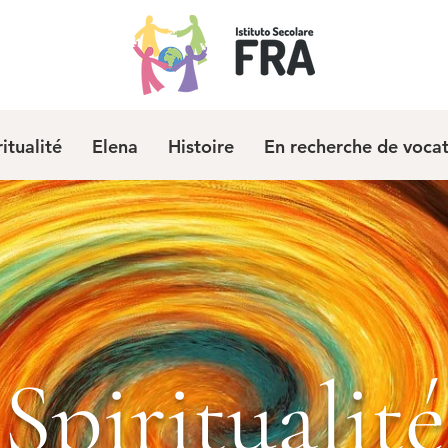
ritualité
Elena
Histoire
En recherche de voca
Spiritualité