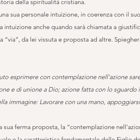
toria della spiritualità cristiana.
na sua personale intuizione, in coerenza con il suo
ua intuizione anche quando sarà chiamata a giustifi
 “via”, da lei vissuta e proposta ad altre. Spiegher
luto esprimere con contemplazione nell'azione sare
ne e di unione a Dio; azione fatta con lo sguardo in
lla immagine: Lavorare con una mano, appoggiarsi co
la sua ferma proposta, la “contemplazione nell’azione
ituale e la caratteristica fondamentale delle Figlie d