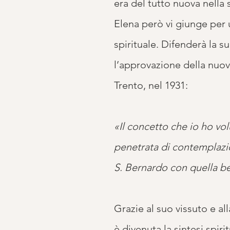
era del tutto nuova nella s
Elena però vi giunge per u
spirituale. Difenderà la s
l’approvazione della nuova
Trento, nel 1931:
«Il concetto che io ho vo
penetrata di contemplazio
S. Bernardo con quella be
Grazie al suo vissuto e al
è divenuta la sintesi spir