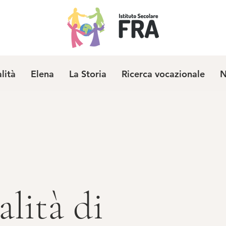
alità
Elena
La Storia
Ricerca vocazionale
N
alità di