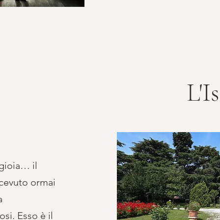
L'I
gioia… il
icevuto ormai
a
si. Esso è il