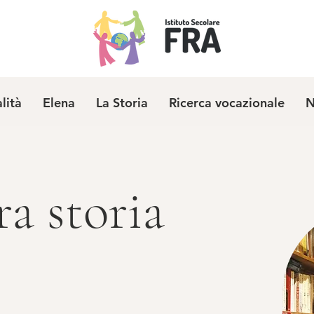
alità
Elena
La Storia
Ricerca vocazionale
N
ra storia