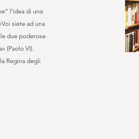
e” l’idea di una
«Voi siete ad una
a le due poderose
a» (Paolo VI).
ella Regina degli