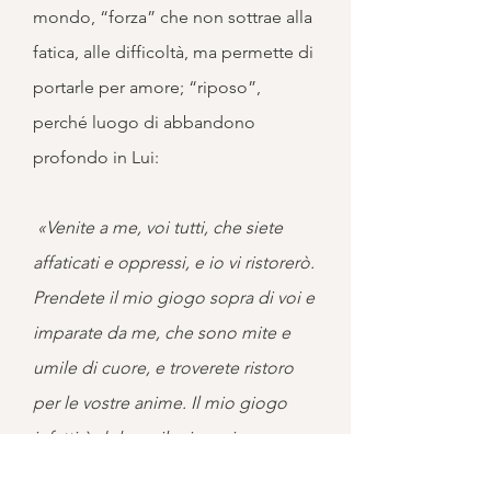
mondo, “forza” che non sottrae alla
fatica, alle difficoltà, ma permette di
portarle per amore; “riposo”,
perché luogo di abbandono
profondo in Lui:
«Venite a me, voi tutti, che siete
affaticati e oppressi, e io vi ristorerò.
Prendete il mio giogo sopra di voi e
imparate da me, che sono mite e
umile di cuore, e troverete ristoro
per le vostre anime. Il mio giogo
infatti è dolce e il mio carico
leggero» (Mt 11,28-30).