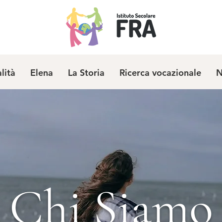
alità
Elena
La Storia
Ricerca vocazionale
N
Chi Siamo