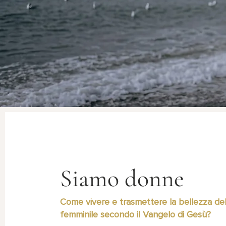
Siamo donne
Come vivere e trasmettere la bellezza dell
femminile secondo il Vangelo di Gesù?