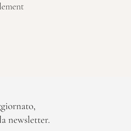
llement
giornato,
lla newsletter.